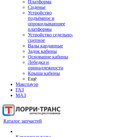
Платформа
Сиденье
Устройство
подъёмное и
опрокидывающее
платформы
Устройство седельно-
сцепное
Валы карданные
Задок кабины
Основание кабины
Лебедка и
принадлежности
Крыша кабины
Ещё
Макспауэр
ГАЗ
МАЗ
Каталог запчастей
Карданные валы