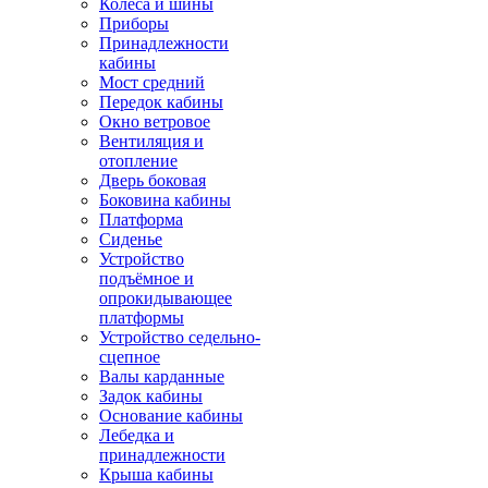
Колёса и шины
Приборы
Принадлежности
кабины
Мост средний
Передок кабины
Окно ветровое
Вентиляция и
отопление
Дверь боковая
Боковина кабины
Платформа
Сиденье
Устройство
подъёмное и
опрокидывающее
платформы
Устройство седельно-
сцепное
Валы карданные
Задок кабины
Основание кабины
Лебедка и
принадлежности
Крыша кабины