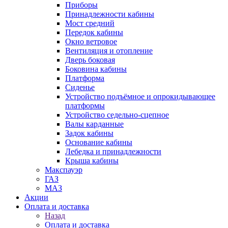
Приборы
Принадлежности кабины
Мост средний
Передок кабины
Окно ветровое
Вентиляция и отопление
Дверь боковая
Боковина кабины
Платформа
Сиденье
Устройство подъёмное и опрокидывающее
платформы
Устройство седельно-сцепное
Валы карданные
Задок кабины
Основание кабины
Лебедка и принадлежности
Крыша кабины
Макспауэр
ГАЗ
МАЗ
Акции
Оплата и доставка
Назад
Оплата и доставка