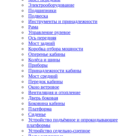
Электрооборудование
Подшипники
Подвеска
Инструменты и принадлежности
Рама
Управление рулевое
Ось передняя
Мост задний
Коробка отбора мощности
Оперенье кабины
Колёса и шины
Приборы
Принадлежности кабины
Мост средний
Передок кабины
Окно ветровое
Вентиляция и отопление
Дверь боковая
Боковина кабины
Платформа
Сиденье
Устройство подъёмное и опрокидывающее
платформы
Устройство седельно-сцепное