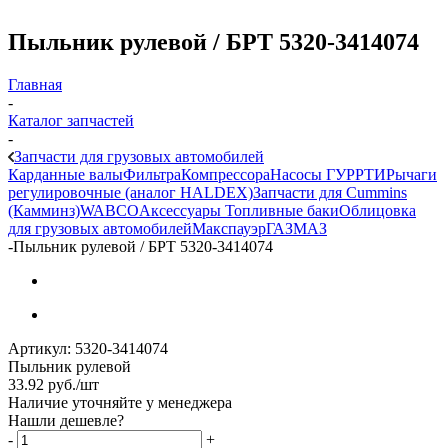
Пыльник рулевой / БРТ 5320-3414074
Главная
-
Каталог запчастей
-
Запчасти для грузовых автомобилей
Карданные валы
Фильтра
Компрессора
Насосы ГУР
РТИ
Рычаги
регулировочные (аналог HALDEX)
Запчасти для Cummins
(Камминз)
WABCO
Аксессуары
Топливные баки
Облицовка
для грузовых автомобилей
Макспауэр
ГАЗ
МАЗ
-
Пыльник рулевой / БРТ 5320-3414074
Артикул:
5320-3414074
Пыльник рулевой
33.92
руб.
/шт
Наличие уточняйте у менеджера
Нашли дешевле?
-
+