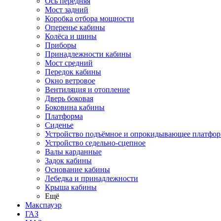
Ось передняя
Мост задний
Коробка отбора мощности
Оперенье кабины
Колёса и шины
Приборы
Принадлежности кабины
Мост средний
Передок кабины
Окно ветровое
Вентиляция и отопление
Дверь боковая
Боковина кабины
Платформа
Сиденье
Устройство подъёмное и опрокидывающее платфо
Устройство седельно-сцепное
Валы карданные
Задок кабины
Основание кабины
Лебедка и принадлежности
Крыша кабины
Ещё
Макспауэр
ГАЗ