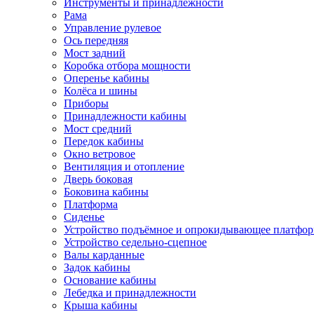
Инструменты и принадлежности
Рама
Управление рулевое
Ось передняя
Мост задний
Коробка отбора мощности
Оперенье кабины
Колёса и шины
Приборы
Принадлежности кабины
Мост средний
Передок кабины
Окно ветровое
Вентиляция и отопление
Дверь боковая
Боковина кабины
Платформа
Сиденье
Устройство подъёмное и опрокидывающее платфо
Устройство седельно-сцепное
Валы карданные
Задок кабины
Основание кабины
Лебедка и принадлежности
Крыша кабины