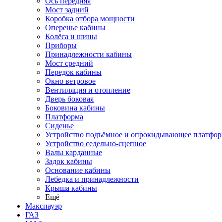
Ось передняя
Мост задний
Коробка отбора мощности
Оперенье кабины
Колёса и шины
Приборы
Принадлежности кабины
Мост средний
Передок кабины
Окно ветровое
Вентиляция и отопление
Дверь боковая
Боковина кабины
Платформа
Сиденье
Устройство подъёмное и опрокидывающее платфо
Устройство седельно-сцепное
Валы карданные
Задок кабины
Основание кабины
Лебедка и принадлежности
Крыша кабины
Ещё
Макспауэр
ГАЗ