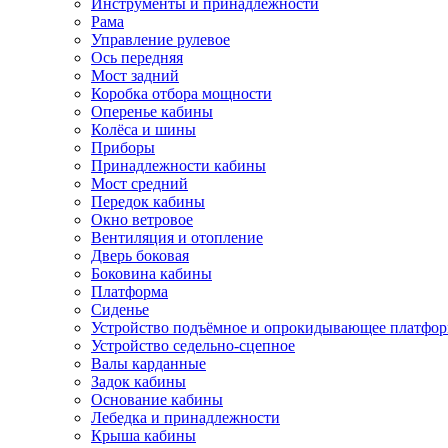
Инструменты и принадлежности
Рама
Управление рулевое
Ось передняя
Мост задний
Коробка отбора мощности
Оперенье кабины
Колёса и шины
Приборы
Принадлежности кабины
Мост средний
Передок кабины
Окно ветровое
Вентиляция и отопление
Дверь боковая
Боковина кабины
Платформа
Сиденье
Устройство подъёмное и опрокидывающее платфо
Устройство седельно-сцепное
Валы карданные
Задок кабины
Основание кабины
Лебедка и принадлежности
Крыша кабины