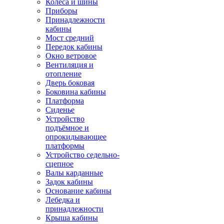
Колёса и шины
Приборы
Принадлежности
кабины
Мост средний
Передок кабины
Окно ветровое
Вентиляция и
отопление
Дверь боковая
Боковина кабины
Платформа
Сиденье
Устройство
подъёмное и
опрокидывающее
платформы
Устройство седельно-
сцепное
Валы карданные
Задок кабины
Основание кабины
Лебедка и
принадлежности
Крыша кабины