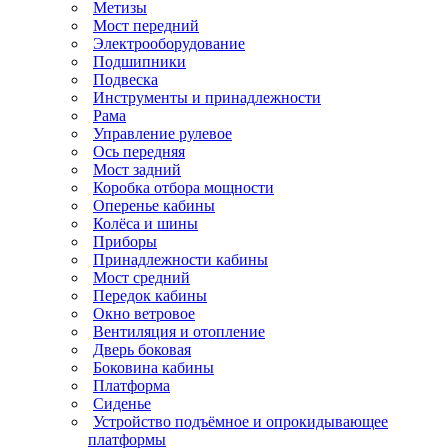
Метизы
Мост передний
Электрооборудование
Подшипники
Подвеска
Инструменты и принадлежности
Рама
Управление рулевое
Ось передняя
Мост задний
Коробка отбора мощности
Оперенье кабины
Колёса и шины
Приборы
Принадлежности кабины
Мост средний
Передок кабины
Окно ветровое
Вентиляция и отопление
Дверь боковая
Боковина кабины
Платформа
Сиденье
Устройство подъёмное и опрокидывающее
платформы