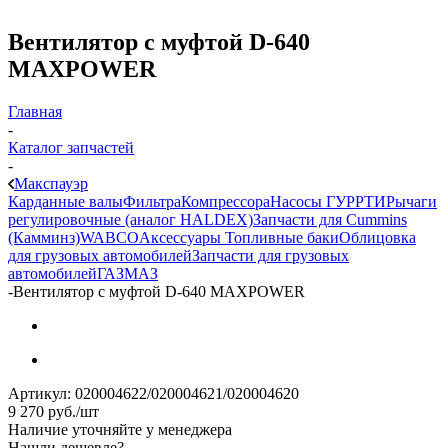
Вентилятор с муфтой D-640
MAXPOWER
Главная
-
Каталог запчастей
-
Макспауэр
Карданные валы
Фильтра
Компрессора
Насосы ГУР
РТИ
Рычаги
регулировочные (аналог HALDEX)
Запчасти для Cummins
(Камминз)
WABCO
Аксессуары
Топливные баки
Облицовка
для грузовых автомобилей
Запчасти для грузовых
автомобилей
ГАЗ
МАЗ
-
Вентилятор с муфтой D-640 MAXPOWER
Артикул:
020004622/020004621/020004620
9 270
руб.
/шт
Наличие уточняйте у менеджера
Нашли дешевле?