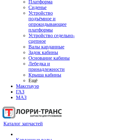
Платформа
Сиденье
Устройство
подъёмное и
опрокидывающее
платформы
Устройство седельно-
сцепное
Валы карданные
Задок кабины
Основание кабины
Лебедка и
принадлежности
Крыша кабины
Ещё
Макспауэр
ГАЗ
МАЗ
Каталог запчастей
Карданные валы