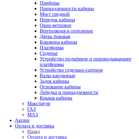
Приборы
Принадлежности кабины
Мост средний
Передок кабины
Окно ветровое
Вентиляция и отопление
Дверь боковая
Боковина кабины
Платформа
Сиденье
Устройство подъёмное и опрокидывающее
платформы
Устройство седельно-сцепное
Валы карданные
Задок кабины
Основание кабины
Лебедка и принадлежности
Крыша кабины
Макспауэр
ГАЗ
МАЗ
Акции
Оплата и доставка
Назад
Оплата и доставка