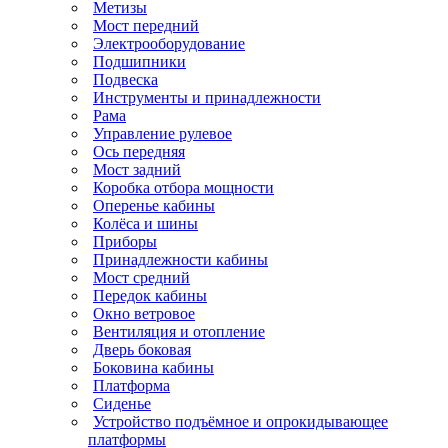
Метизы
Мост передний
Электрооборудование
Подшипники
Подвеска
Инструменты и принадлежности
Рама
Управление рулевое
Ось передняя
Мост задний
Коробка отбора мощности
Оперенье кабины
Колёса и шины
Приборы
Принадлежности кабины
Мост средний
Передок кабины
Окно ветровое
Вентиляция и отопление
Дверь боковая
Боковина кабины
Платформа
Сиденье
Устройство подъёмное и опрокидывающее
платформы