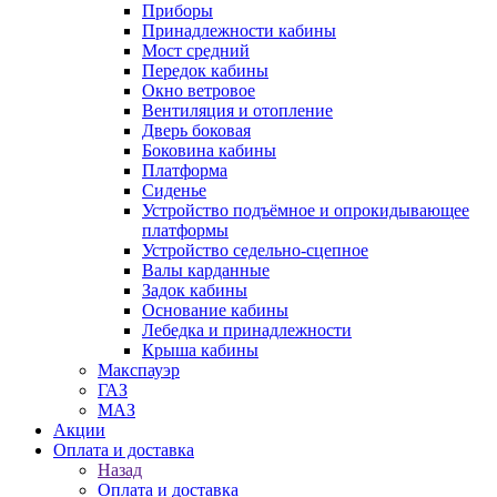
Приборы
Принадлежности кабины
Мост средний
Передок кабины
Окно ветровое
Вентиляция и отопление
Дверь боковая
Боковина кабины
Платформа
Сиденье
Устройство подъёмное и опрокидывающее
платформы
Устройство седельно-сцепное
Валы карданные
Задок кабины
Основание кабины
Лебедка и принадлежности
Крыша кабины
Макспауэр
ГАЗ
МАЗ
Акции
Оплата и доставка
Назад
Оплата и доставка