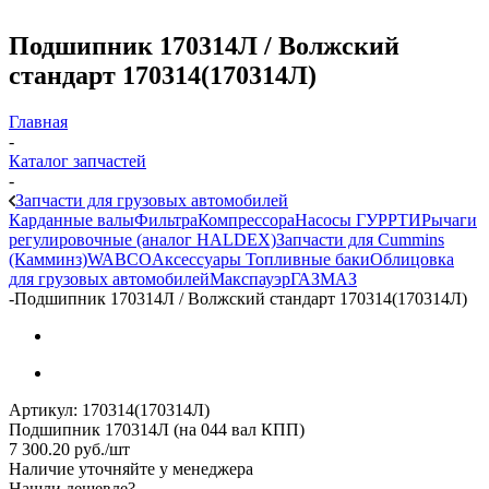
Подшипник 170314Л / Волжский
стандарт 170314(170314Л)
Главная
-
Каталог запчастей
-
Запчасти для грузовых автомобилей
Карданные валы
Фильтра
Компрессора
Насосы ГУР
РТИ
Рычаги
регулировочные (аналог HALDEX)
Запчасти для Cummins
(Камминз)
WABCO
Аксессуары
Топливные баки
Облицовка
для грузовых автомобилей
Макспауэр
ГАЗ
МАЗ
-
Подшипник 170314Л / Волжский стандарт 170314(170314Л)
Артикул:
170314(170314Л)
Подшипник 170314Л (на 044 вал КПП)
7 300.20
руб.
/шт
Наличие уточняйте у менеджера
Нашли дешевле?