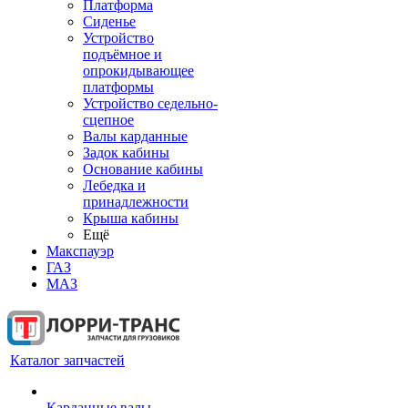
Платформа
Сиденье
Устройство
подъёмное и
опрокидывающее
платформы
Устройство седельно-
сцепное
Валы карданные
Задок кабины
Основание кабины
Лебедка и
принадлежности
Крыша кабины
Ещё
Макспауэр
ГАЗ
МАЗ
Каталог запчастей
Карданные валы