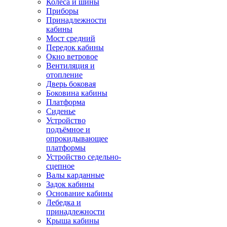
Колёса и шины
Приборы
Принадлежности
кабины
Мост средний
Передок кабины
Окно ветровое
Вентиляция и
отопление
Дверь боковая
Боковина кабины
Платформа
Сиденье
Устройство
подъёмное и
опрокидывающее
платформы
Устройство седельно-
сцепное
Валы карданные
Задок кабины
Основание кабины
Лебедка и
принадлежности
Крыша кабины