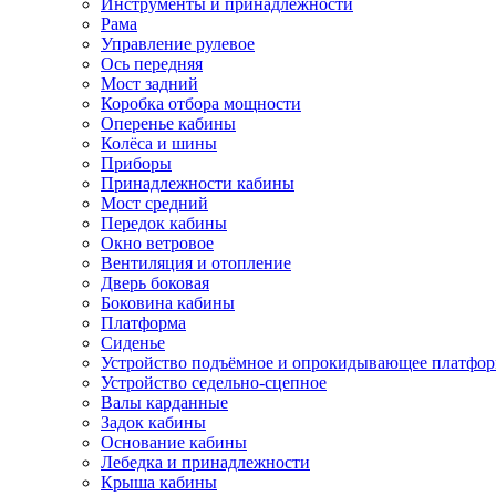
Инструменты и принадлежности
Рама
Управление рулевое
Ось передняя
Мост задний
Коробка отбора мощности
Оперенье кабины
Колёса и шины
Приборы
Принадлежности кабины
Мост средний
Передок кабины
Окно ветровое
Вентиляция и отопление
Дверь боковая
Боковина кабины
Платформа
Сиденье
Устройство подъёмное и опрокидывающее платфо
Устройство седельно-сцепное
Валы карданные
Задок кабины
Основание кабины
Лебедка и принадлежности
Крыша кабины