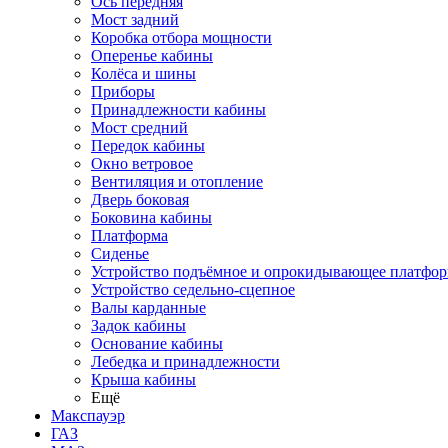
Ось передняя
Мост задний
Коробка отбора мощности
Оперенье кабины
Колёса и шины
Приборы
Принадлежности кабины
Мост средний
Передок кабины
Окно ветровое
Вентиляция и отопление
Дверь боковая
Боковина кабины
Платформа
Сиденье
Устройство подъёмное и опрокидывающее платфо
Устройство седельно-сцепное
Валы карданные
Задок кабины
Основание кабины
Лебедка и принадлежности
Крыша кабины
Ещё
Макспауэр
ГАЗ