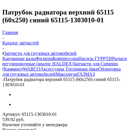
Патрубок радиатора верхний 65115
(60х250) синий 65115-1303010-01
Главная
-
Каталог запчастей
-
Запчасти для грузовых автомобилей
Карданные валы
Фильтра
Компрессора
Насосы ГУР
РТИ
Рычаги
регулировочные (аналог HALDEX)
Запчасти для Cummins
(Камминз)
WABCO
Аксессуары
Топливные баки
Облицовка
для грузовых автомобилей
Макспауэр
ГАЗ
МАЗ
-
Патрубок радиатора верхний 65115 (60х250) синий 65115-
1303010-01
Артикул:
65115-1303010-01
539.92
руб.
Наличие уточняйте у менеджера
Нашли дешевле?