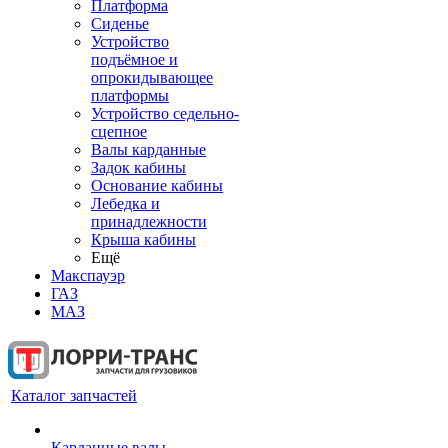
Платформа
Сиденье
Устройство
подъёмное и
опрокидывающее
платформы
Устройство седельно-
сцепное
Валы карданные
Задок кабины
Основание кабины
Лебедка и
принадлежности
Крыша кабины
Ещё
Макспауэр
ГАЗ
МАЗ
Каталог запчастей
Карданные валы