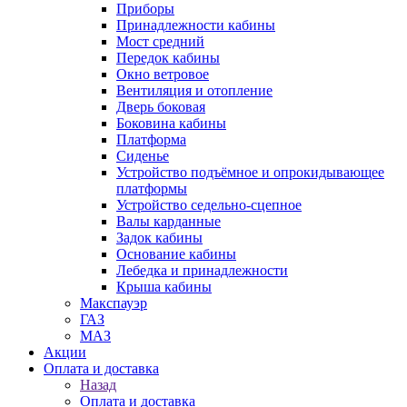
Приборы
Принадлежности кабины
Мост средний
Передок кабины
Окно ветровое
Вентиляция и отопление
Дверь боковая
Боковина кабины
Платформа
Сиденье
Устройство подъёмное и опрокидывающее
платформы
Устройство седельно-сцепное
Валы карданные
Задок кабины
Основание кабины
Лебедка и принадлежности
Крыша кабины
Макспауэр
ГАЗ
МАЗ
Акции
Оплата и доставка
Назад
Оплата и доставка