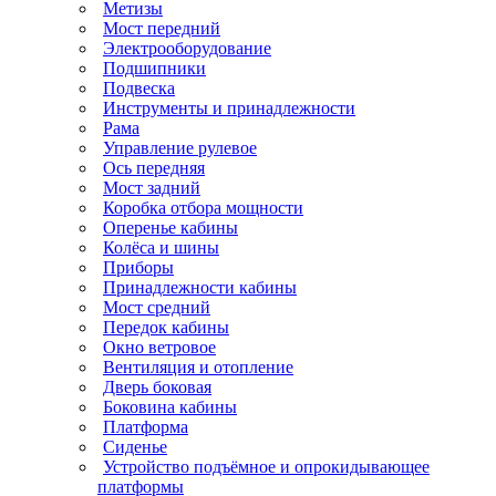
Метизы
Мост передний
Электрооборудование
Подшипники
Подвеска
Инструменты и принадлежности
Рама
Управление рулевое
Ось передняя
Мост задний
Коробка отбора мощности
Оперенье кабины
Колёса и шины
Приборы
Принадлежности кабины
Мост средний
Передок кабины
Окно ветровое
Вентиляция и отопление
Дверь боковая
Боковина кабины
Платформа
Сиденье
Устройство подъёмное и опрокидывающее
платформы