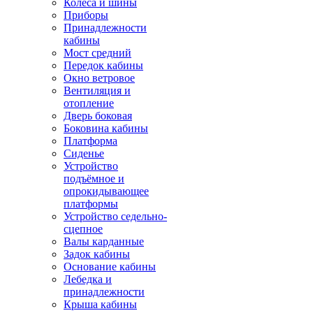
Колёса и шины
Приборы
Принадлежности
кабины
Мост средний
Передок кабины
Окно ветровое
Вентиляция и
отопление
Дверь боковая
Боковина кабины
Платформа
Сиденье
Устройство
подъёмное и
опрокидывающее
платформы
Устройство седельно-
сцепное
Валы карданные
Задок кабины
Основание кабины
Лебедка и
принадлежности
Крыша кабины