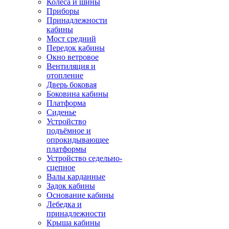
Колёса и шины
Приборы
Принадлежности
кабины
Мост средний
Передок кабины
Окно ветровое
Вентиляция и
отопление
Дверь боковая
Боковина кабины
Платформа
Сиденье
Устройство
подъёмное и
опрокидывающее
платформы
Устройство седельно-
сцепное
Валы карданные
Задок кабины
Основание кабины
Лебедка и
принадлежности
Крыша кабины