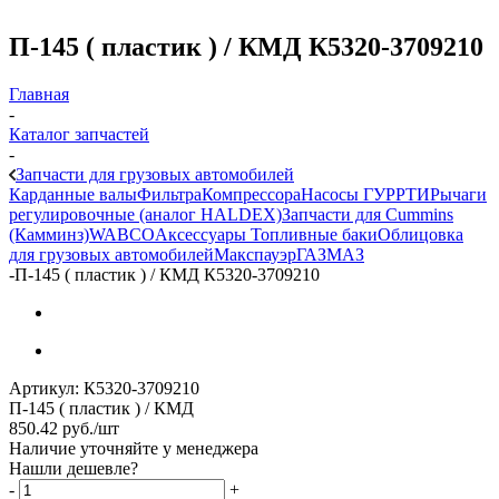
П-145 ( пластик ) / КМД К5320-3709210
Главная
-
Каталог запчастей
-
Запчасти для грузовых автомобилей
Карданные валы
Фильтра
Компрессора
Насосы ГУР
РТИ
Рычаги
регулировочные (аналог HALDEX)
Запчасти для Cummins
(Камминз)
WABCO
Аксессуары
Топливные баки
Облицовка
для грузовых автомобилей
Макспауэр
ГАЗ
МАЗ
-
П-145 ( пластик ) / КМД К5320-3709210
Артикул:
К5320-3709210
П-145 ( пластик ) / КМД
850.42
руб.
/шт
Наличие уточняйте у менеджера
Нашли дешевле?
-
+