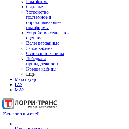
Платформа
Сиденье
Устройство
подъёмное и
опрокидывающее
платформы
Устройство седельно-
сцепное
Валы карданные
Задок кабины
Основание кабины
Лебедка и
принадлежности
Крыша кабины
Ещё
Макспауэр
ГАЗ
МАЗ
Каталог запчастей
Карданные валы