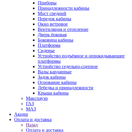
Приборы
Принадлежности кабины
Мост средний
Передок кабины
Окно ветровое
Вентиляция и отопление
Дверь боковая
Боковина кабины
Платформа
Сиденье
Устройство подъёмное и опрокидывающее
платформы
Устройство седельно-сцепное
Валы карданные
Задок кабины
Основание кабины
Лебедка и принадлежности
Крыша кабины
Макспауэр
ГАЗ
МАЗ
Акции
Оплата и доставка
Назад
Оплата и доставка