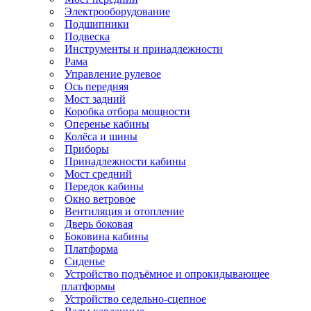
Электрооборудование
Подшипники
Подвеска
Инструменты и принадлежности
Рама
Управление рулевое
Ось передняя
Мост задний
Коробка отбора мощности
Оперенье кабины
Колёса и шины
Приборы
Принадлежности кабины
Мост средний
Передок кабины
Окно ветровое
Вентиляция и отопление
Дверь боковая
Боковина кабины
Платформа
Сиденье
Устройство подъёмное и опрокидывающее
платформы
Устройство седельно-сцепное