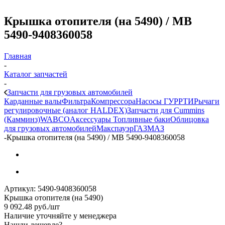
Крышка отопителя (на 5490) / МВ
5490-9408360058
Главная
-
Каталог запчастей
-
Запчасти для грузовых автомобилей
Карданные валы
Фильтра
Компрессора
Насосы ГУР
РТИ
Рычаги
регулировочные (аналог HALDEX)
Запчасти для Cummins
(Камминз)
WABCO
Аксессуары
Топливные баки
Облицовка
для грузовых автомобилей
Макспауэр
ГАЗ
МАЗ
-
Крышка отопителя (на 5490) / МВ 5490-9408360058
Артикул:
5490-9408360058
Крышка отопителя (на 5490)
9 092.48
руб.
/шт
Наличие уточняйте у менеджера
Нашли дешевле?