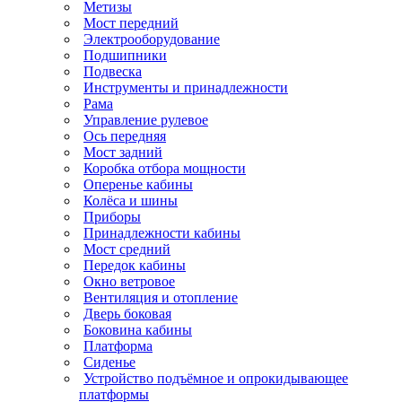
Метизы
Мост передний
Электрооборудование
Подшипники
Подвеска
Инструменты и принадлежности
Рама
Управление рулевое
Ось передняя
Мост задний
Коробка отбора мощности
Оперенье кабины
Колёса и шины
Приборы
Принадлежности кабины
Мост средний
Передок кабины
Окно ветровое
Вентиляция и отопление
Дверь боковая
Боковина кабины
Платформа
Сиденье
Устройство подъёмное и опрокидывающее
платформы