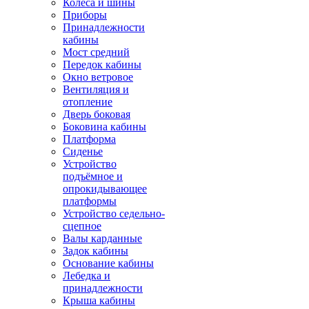
Колёса и шины
Приборы
Принадлежности
кабины
Мост средний
Передок кабины
Окно ветровое
Вентиляция и
отопление
Дверь боковая
Боковина кабины
Платформа
Сиденье
Устройство
подъёмное и
опрокидывающее
платформы
Устройство седельно-
сцепное
Валы карданные
Задок кабины
Основание кабины
Лебедка и
принадлежности
Крыша кабины