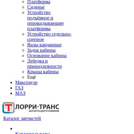
Платформа
Сиденье
Устройство
подъёмное и
опрокидывающее
платформы
Устройство седельно-
сцепное
Валы карданные
Задок кабины
Основание кабины
Лебедка и
принадлежности
Крыша кабины
Ещё
Макспауэр
ГАЗ
МАЗ
Каталог запчастей
Карданные валы