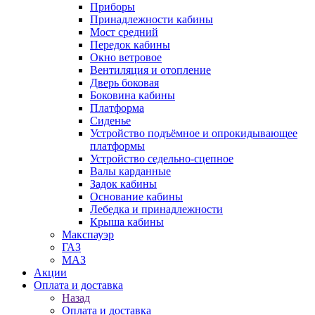
Приборы
Принадлежности кабины
Мост средний
Передок кабины
Окно ветровое
Вентиляция и отопление
Дверь боковая
Боковина кабины
Платформа
Сиденье
Устройство подъёмное и опрокидывающее
платформы
Устройство седельно-сцепное
Валы карданные
Задок кабины
Основание кабины
Лебедка и принадлежности
Крыша кабины
Макспауэр
ГАЗ
МАЗ
Акции
Оплата и доставка
Назад
Оплата и доставка