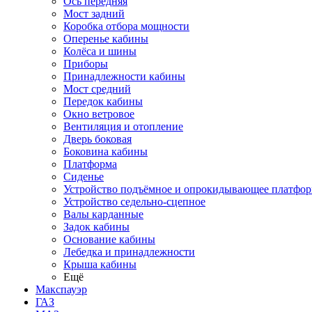
Ось передняя
Мост задний
Коробка отбора мощности
Оперенье кабины
Колёса и шины
Приборы
Принадлежности кабины
Мост средний
Передок кабины
Окно ветровое
Вентиляция и отопление
Дверь боковая
Боковина кабины
Платформа
Сиденье
Устройство подъёмное и опрокидывающее платфо
Устройство седельно-сцепное
Валы карданные
Задок кабины
Основание кабины
Лебедка и принадлежности
Крыша кабины
Ещё
Макспауэр
ГАЗ