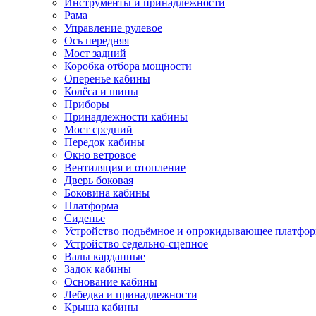
Инструменты и принадлежности
Рама
Управление рулевое
Ось передняя
Мост задний
Коробка отбора мощности
Оперенье кабины
Колёса и шины
Приборы
Принадлежности кабины
Мост средний
Передок кабины
Окно ветровое
Вентиляция и отопление
Дверь боковая
Боковина кабины
Платформа
Сиденье
Устройство подъёмное и опрокидывающее платфо
Устройство седельно-сцепное
Валы карданные
Задок кабины
Основание кабины
Лебедка и принадлежности
Крыша кабины