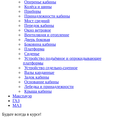
Оперенье кабины
Колёса и шины
Приборы
Принадлежности кабины
Мост средний
Передок кабины
Окно ветровое
Вентиляция и отопление
Дверь боковая
Боковина кабины
Платформа
Сиденье
Устройство подъёмное и опрокидывающее
платформы
Устройство седельно-сцепное
Валы карданные
Задок кабины
Основание кабины
Лебедка и принадлежности
Крыша кабины
Макспауэр
ГАЗ
МАЗ
Будьте всегда в курсе!