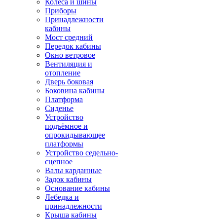
Колёса и шины
Приборы
Принадлежности
кабины
Мост средний
Передок кабины
Окно ветровое
Вентиляция и
отопление
Дверь боковая
Боковина кабины
Платформа
Сиденье
Устройство
подъёмное и
опрокидывающее
платформы
Устройство седельно-
сцепное
Валы карданные
Задок кабины
Основание кабины
Лебедка и
принадлежности
Крыша кабины