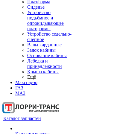
Платформа
Сиденье
Устройство
подъёмное и
опрокидывающее
платформы
Устройство седельно-
сцепное
Валы карданные
Задок кабины
Основание кабины
Лебедка и
принадлежности
Крыша кабины
Ещё
Макспауэр
ГАЗ
МАЗ
Каталог запчастей
Карданные валы