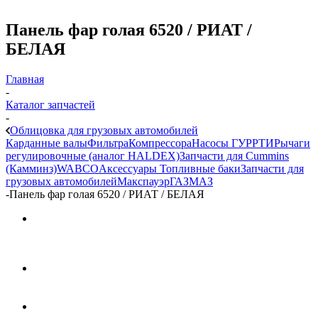
Панель фар голая 6520 / РИАТ /
БЕЛАЯ
Главная
-
Каталог запчастей
-
Облицовка для грузовых автомобилей
Карданные валы
Фильтра
Компрессора
Насосы ГУР
РТИ
Рычаги
регулировочные (аналог HALDEX)
Запчасти для Cummins
(Камминз)
WABCO
Аксессуары
Топливные баки
Запчасти для
грузовых автомобилей
Макспауэр
ГАЗ
МАЗ
-
Панель фар голая 6520 / РИАТ / БЕЛАЯ