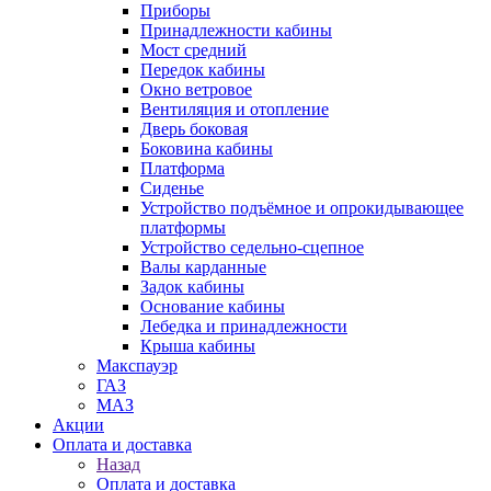
Приборы
Принадлежности кабины
Мост средний
Передок кабины
Окно ветровое
Вентиляция и отопление
Дверь боковая
Боковина кабины
Платформа
Сиденье
Устройство подъёмное и опрокидывающее
платформы
Устройство седельно-сцепное
Валы карданные
Задок кабины
Основание кабины
Лебедка и принадлежности
Крыша кабины
Макспауэр
ГАЗ
МАЗ
Акции
Оплата и доставка
Назад
Оплата и доставка