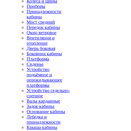
Колёса и шины
Приборы
Принадлежности
кабины
Мост средний
Передок кабины
Окно ветровое
Вентиляция и
отопление
Дверь боковая
Боковина кабины
Платформа
Сиденье
Устройство
подъёмное и
опрокидывающее
платформы
Устройство седельно-
сцепное
Валы карданные
Задок кабины
Основание кабины
Лебедка и
принадлежности
Крыша кабины