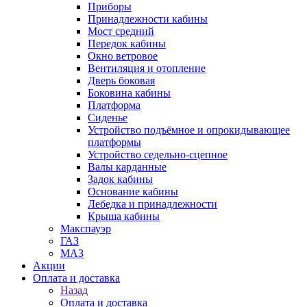
Приборы
Принадлежности кабины
Мост средний
Передок кабины
Окно ветровое
Вентиляция и отопление
Дверь боковая
Боковина кабины
Платформа
Сиденье
Устройство подъёмное и опрокидывающее
платформы
Устройство седельно-сцепное
Валы карданные
Задок кабины
Основание кабины
Лебедка и принадлежности
Крыша кабины
Макспауэр
ГАЗ
МАЗ
Акции
Оплата и доставка
Назад
Оплата и доставка