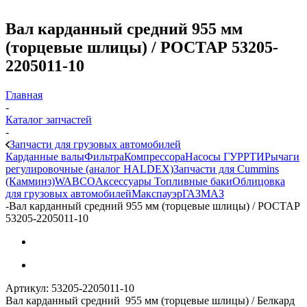
Вал карданный средний 955 мм
(торцевые шлицы) / РОСТАР 53205-
2205011-10
Главная
-
Каталог запчастей
-
Запчасти для грузовых автомобилей
Карданные валы
Фильтра
Компрессора
Насосы ГУР
РТИ
Рычаги
регулировочные (аналог HALDEX)
Запчасти для Cummins
(Камминз)
WABCO
Аксессуары
Топливные баки
Облицовка
для грузовых автомобилей
Макспауэр
ГАЗ
МАЗ
-
Вал карданный средний 955 мм (торцевые шлицы) / РОСТАР
53205-2205011-10
Артикул:
53205-2205011-10
Вал карданный средний 955 мм (торцевые шлицы) / Белкард