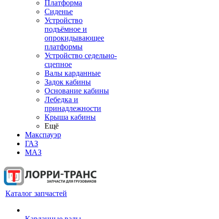
Платформа
Сиденье
Устройство
подъёмное и
опрокидывающее
платформы
Устройство седельно-
сцепное
Валы карданные
Задок кабины
Основание кабины
Лебедка и
принадлежности
Крыша кабины
Ещё
Макспауэр
ГАЗ
МАЗ
Каталог запчастей
Карданные валы