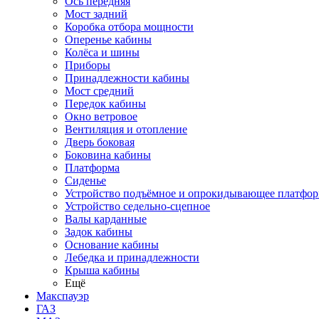
Ось передняя
Мост задний
Коробка отбора мощности
Оперенье кабины
Колёса и шины
Приборы
Принадлежности кабины
Мост средний
Передок кабины
Окно ветровое
Вентиляция и отопление
Дверь боковая
Боковина кабины
Платформа
Сиденье
Устройство подъёмное и опрокидывающее платфо
Устройство седельно-сцепное
Валы карданные
Задок кабины
Основание кабины
Лебедка и принадлежности
Крыша кабины
Ещё
Макспауэр
ГАЗ