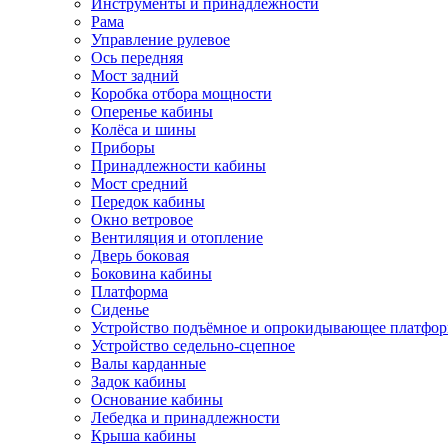
Инструменты и принадлежности
Рама
Управление рулевое
Ось передняя
Мост задний
Коробка отбора мощности
Оперенье кабины
Колёса и шины
Приборы
Принадлежности кабины
Мост средний
Передок кабины
Окно ветровое
Вентиляция и отопление
Дверь боковая
Боковина кабины
Платформа
Сиденье
Устройство подъёмное и опрокидывающее платфо
Устройство седельно-сцепное
Валы карданные
Задок кабины
Основание кабины
Лебедка и принадлежности
Крыша кабины