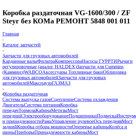
Коробка раздаточная VG-1600/300 / ZF
Steyr без КОМа РЕМОНТ 5848 001 011
Главная
-
Каталог запчастей
-
Запчасти для грузовых автомобилей
Карданные валы
Фильтра
Компрессора
Насосы ГУР
РТИ
Рычаги
регулировочные (аналог HALDEX)
Запчасти для Cummins
(Камминз)
WABCO
Аксессуары
Топливные баки
Облицовка
для грузовых автомобилей
Запчасти для грузовых
автомобилей
Макспауэр
ГАЗ
МАЗ
-
Коробка раздаточная
Система выпуска газов
Сцепление
Система охлаждения
Двигатель
Система питания
Коробка
передач
Тормоза
Кабина
Метизы
Мост
передний
Электрооборудование
Подшипники
Подвеска
Инструм
и принадлежности
Рама
Управление рулевое
Ось передняя
Мост
задний
Коробка отбора мощности
Оперенье кабины
Колёса и
шины
Приборы
Принадлежности кабины
Мост