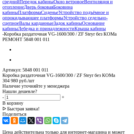
средний
Передок кабины
Окно ветровое
Вентиляция и
отопление
Дверь боковая
Боковина
кабины
Платформа
Сиденье
Устройство подъёмное и
опрокидывающее платформы
Устройство седельно-
сцепное
Валы карданные
Задок кабины
Основание
кабины
Лебедка и принадлежности
Крыша кабины
-
Коробка раздаточная VG-1600/300 / ZF Steyr без КОМа
РЕМОНТ 5848 001 011
Артикул:
5848 001 011
Коробка раздаточная VG-1600/300 / ZF Steyr без КОМа
304 980
руб.
/шт
Наличие уточняйте у менеджера
Нашли дешевле?
-
+
В корзину
ᐅ Быстрая заявка!
Поделиться
Цена действительна только для интернет-магазина и может