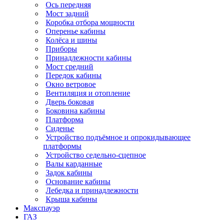
Ось передняя
Мост задний
Коробка отбора мощности
Оперенье кабины
Колёса и шины
Приборы
Принадлежности кабины
Мост средний
Передок кабины
Окно ветровое
Вентиляция и отопление
Дверь боковая
Боковина кабины
Платформа
Сиденье
Устройство подъёмное и опрокидывающее
платформы
Устройство седельно-сцепное
Валы карданные
Задок кабины
Основание кабины
Лебедка и принадлежности
Крыша кабины
Макспауэр
ГАЗ