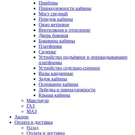
Приборы
Принадлежности кабины
Мост средний
Передок кабины
Окно ветровое
Вентиляция и отопление
Дверь боковая
Боковина кабины
Платформа
Сиденье
Устройство подъёмное и опрокидывающее
платформы
Устройство седельно-сцепное
Валы карданные
Задок кабины
Основание кабины
Лебедка и принадлежности
Крыша кабины
Макспауэр
ГАЗ
МАЗ
Акции
Оплата и доставка
Назад
Оплата и доставка