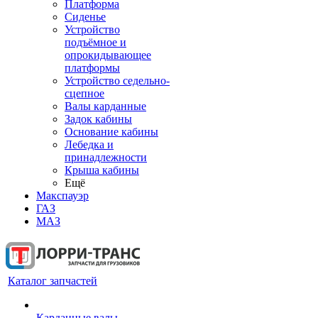
Платформа
Сиденье
Устройство
подъёмное и
опрокидывающее
платформы
Устройство седельно-
сцепное
Валы карданные
Задок кабины
Основание кабины
Лебедка и
принадлежности
Крыша кабины
Ещё
Макспауэр
ГАЗ
МАЗ
Каталог запчастей
Карданные валы