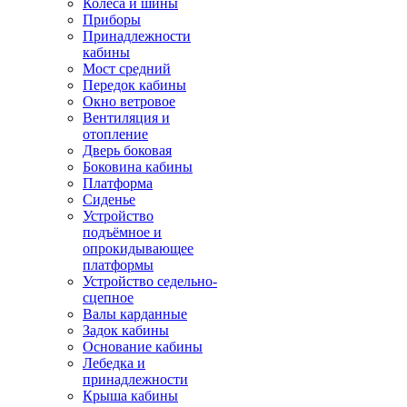
Колёса и шины
Приборы
Принадлежности
кабины
Мост средний
Передок кабины
Окно ветровое
Вентиляция и
отопление
Дверь боковая
Боковина кабины
Платформа
Сиденье
Устройство
подъёмное и
опрокидывающее
платформы
Устройство седельно-
сцепное
Валы карданные
Задок кабины
Основание кабины
Лебедка и
принадлежности
Крыша кабины