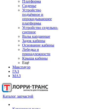
Платформа
Сиденье
Устройство
подъёмное и
опрокидывающее
платформы
Устройство седельно-
сцепное
Валы карданные
Задок кабины
Основание кабины
Лебедка и
принадлежности
Крыша кабины
Ещё
Макспауэр
ГАЗ
МАЗ
Каталог запчастей
Карданные валы