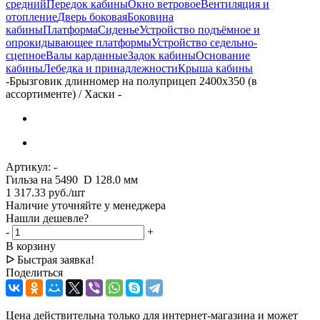
средний
Передок кабины
Окно ветровое
Вентиляция и
отопление
Дверь боковая
Боковина
кабины
Платформа
Сиденье
Устройство подъёмное и
опрокидывающее платформы
Устройство седельно-
сцепное
Валы карданные
Задок кабины
Основание
кабины
Лебедка и принадлежности
Крыша кабины
-
Брызговик длинномер на полуприцеп 2400х350 (в
ассортименте) / Хаски -
Артикул:
-
Гильза на 5490 D 128.0 мм
1 317.33
руб.
/шт
Наличие уточняйте у менеджера
Нашли дешевле?
-
+
В корзину
ᐅ Быстрая заявка!
Поделиться
Цена действительна только для интернет-магазина и может