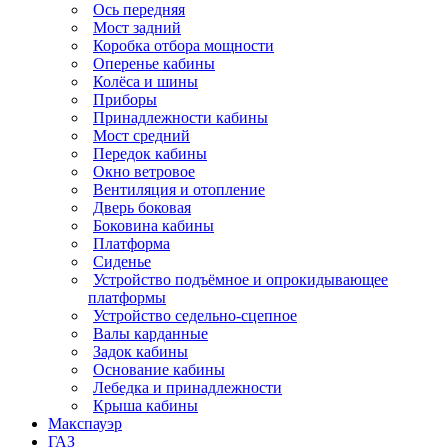
Ось передняя
Мост задний
Коробка отбора мощности
Оперенье кабины
Колёса и шины
Приборы
Принадлежности кабины
Мост средний
Передок кабины
Окно ветровое
Вентиляция и отопление
Дверь боковая
Боковина кабины
Платформа
Сиденье
Устройство подъёмное и опрокидывающее
платформы
Устройство седельно-сцепное
Валы карданные
Задок кабины
Основание кабины
Лебедка и принадлежности
Крыша кабины
Макспауэр
ГАЗ