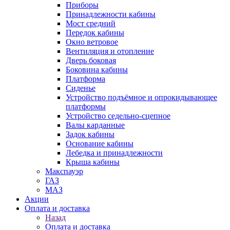
Приборы
Принадлежности кабины
Мост средний
Передок кабины
Окно ветровое
Вентиляция и отопление
Дверь боковая
Боковина кабины
Платформа
Сиденье
Устройство подъёмное и опрокидывающее
платформы
Устройство седельно-сцепное
Валы карданные
Задок кабины
Основание кабины
Лебедка и принадлежности
Крыша кабины
Макспауэр
ГАЗ
МАЗ
Акции
Оплата и доставка
Назад
Оплата и доставка