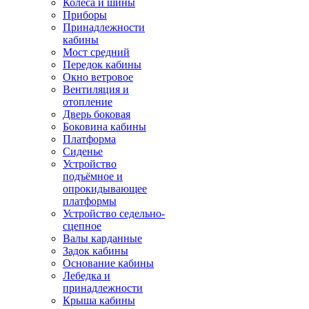
Колёса и шины
Приборы
Принадлежности
кабины
Мост средний
Передок кабины
Окно ветровое
Вентиляция и
отопление
Дверь боковая
Боковина кабины
Платформа
Сиденье
Устройство
подъёмное и
опрокидывающее
платформы
Устройство седельно-
сцепное
Валы карданные
Задок кабины
Основание кабины
Лебедка и
принадлежности
Крыша кабины