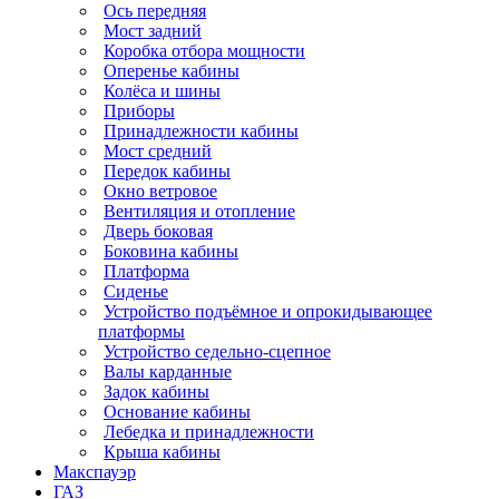
Ось передняя
Мост задний
Коробка отбора мощности
Оперенье кабины
Колёса и шины
Приборы
Принадлежности кабины
Мост средний
Передок кабины
Окно ветровое
Вентиляция и отопление
Дверь боковая
Боковина кабины
Платформа
Сиденье
Устройство подъёмное и опрокидывающее
платформы
Устройство седельно-сцепное
Валы карданные
Задок кабины
Основание кабины
Лебедка и принадлежности
Крыша кабины
Макспауэр
ГАЗ