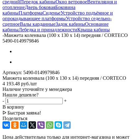
средний
Передок кабины
Окно ветровое
Вентиляция и
отопление
Дверь боковая
Боковина
кабины
Платформа
Сиденье
Устройство подъёмное и
опрокидывающее платформы
Устройство седельно-
сцепное
Валы карданные
Задок кабины
Основание
кабины
Лебедка и принадлежности
Крыша кабины
-
Манжета коленвала (100 х 130 х 14) передняя / CORTECO
5490-0149979846
Артикул:
5490-0149979846
Манжета коленвала (100 х 130 х 14) передняя / CORTECO
4 193.48
руб.
/шт
Наличие уточняйте у менеджера
Нашли дешевле?
-
+
В корзину
ᐅ Быстрая заявка!
Поделиться
Цена действительна только для интернет-магазина и может