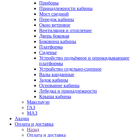
Приборы
Принадлежности кабины
Мост средний
Передок кабины
Окно ветровое
Вентиляция и отопление
Дверь боковая
Боковина кабины
Платформа
Сиденье
Устройство подъёмное и опрокидывающее
платформы
Устройство седельно-сцепное
Валы карданные
Задок кабины
Основание кабины
Лебедка и принадлежности
Крыша кабины
Макспауэр
ГАЗ
МАЗ
Акции
Оплата и доставка
Назад
Оплата и доставка