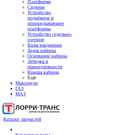
Платформа
Сиденье
Устройство
подъёмное и
опрокидывающее
платформы
Устройство седельно-
сцепное
Валы карданные
Задок кабины
Основание кабины
Лебедка и
принадлежности
Крыша кабины
Ещё
Макспауэр
ГАЗ
МАЗ
Каталог запчастей
Карданные валы