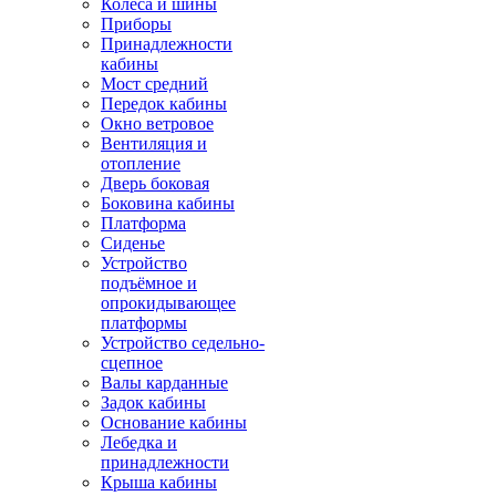
Колёса и шины
Приборы
Принадлежности
кабины
Мост средний
Передок кабины
Окно ветровое
Вентиляция и
отопление
Дверь боковая
Боковина кабины
Платформа
Сиденье
Устройство
подъёмное и
опрокидывающее
платформы
Устройство седельно-
сцепное
Валы карданные
Задок кабины
Основание кабины
Лебедка и
принадлежности
Крыша кабины